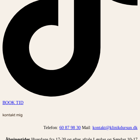
BOOK TID
kontakt mig
Telefon:
60 87 98 30
Mail:
kontakt@klinikdursun.dk
Åbningstider
Hverdage fra 17-20 og efter aftale Lørdag og Søndag 10-17